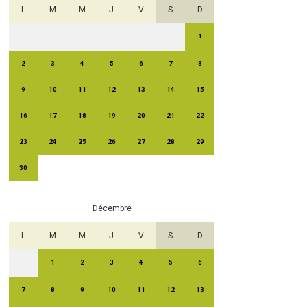
L
M
M
J
V
S
D
1
2
3
4
5
6
7
8
9
10
11
12
13
14
15
16
17
18
19
20
21
22
23
24
25
26
27
28
29
30
Décembre
L
M
M
J
V
S
D
1
2
3
4
5
6
7
8
9
10
11
12
13