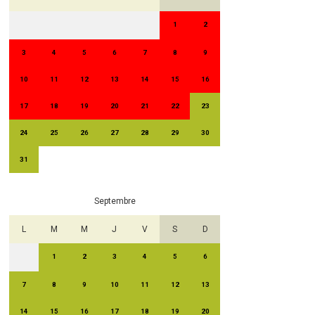
1
2
3
4
5
6
7
8
9
10
11
12
13
14
15
16
17
18
19
20
21
22
23
24
25
26
27
28
29
30
31
Septembre
L
M
M
J
V
S
D
1
2
3
4
5
6
7
8
9
10
11
12
13
14
15
16
17
18
19
20